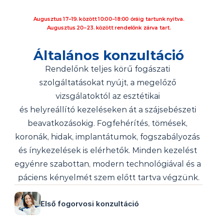
Augusztus 17–19. között 10:00–18:00 óráig tartunk nyitva.
Augusztus 20–23. között rendelőnk zárva tart.
Általános konzultáció
Rendelőnk teljes körű fogászati 
szolgáltatásokat nyújt, a megelőző 
vizsgálatoktól az esztétikai 
és helyreállító kezeléseken át a szájsebészeti 
beavatkozásokig. Fogfehérítés, tömések, 
koronák, hidak, implantátumok, fogszabályozás 
és ínykezelések is elérhetők. Minden kezelést 
egyénre szabottan, modern technológiával és a 
páciens kényelmét szem előtt tartva végzünk.
Első fogorvosi konzultáció