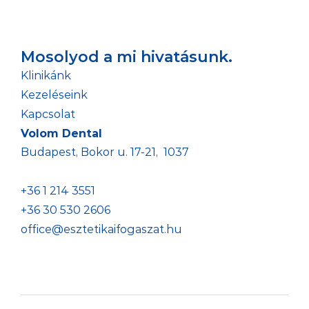
Mosolyod a mi hivatásunk.
Klinikánk
Kezeléseink
Kapcsolat
Volom Dental
Budapest, Bokor u. 17-21,  1037
+36 1 214 3551 
+36 30 530 2606
office@esztetikaifogaszat.hu