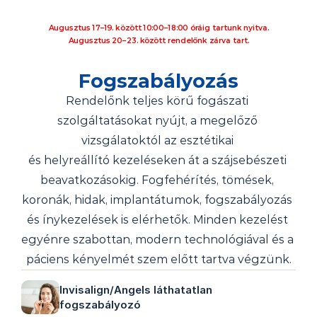
Augusztus 17–19. között 10:00–18:00 óráig tartunk nyitva.
Augusztus 20–23. között rendelőnk zárva tart.
Fogszabályozás
Rendelőnk teljes körű fogászati 
szolgáltatásokat nyújt, a megelőző 
vizsgálatoktól az esztétikai 
és helyreállító kezeléseken át a szájsebészeti 
beavatkozásokig. Fogfehérítés, tömések, 
koronák, hidak, implantátumok, fogszabályozás 
és ínykezelések is elérhetők. Minden kezelést 
egyénre szabottan, modern technológiával és a 
páciens kényelmét szem előtt tartva végzünk.
Invisalign/Angels láthatatlan 
fogszabályozó