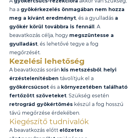
A 
gyökércsúcs-rezekcióra
 akkor van szükség, 
ha a 
gyökérkezelés önmagában nem hozza 
meg a kívánt eredményt
, és a gyulladás 
a 
gyökér körül továbbra is fennáll
. A 
beavatkozás célja, hogy 
megszüntesse a 
gyulladást
, és lehetővé tegye a fog 
megőrzését.
Kezelési lehetőség
A beavatkozás során 
kis metszésből
, 
helyi 
érzéstelenítésben
 távolítjuk el a 
gyökércsúcsot
 és a 
környezetében található 
fertőzött szöveteket
. Szükség esetén 
retrográd gyökértömés
 készül a fog hosszú 
távú megőrzése érdekében.
Kiegészítő tudnivalók
A beavatkozás előtt 
előzetes 