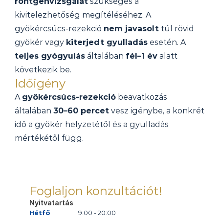
röntgenvizsgálat
 szükséges a 
kivitelezhetőség megítéléséhez. A 
gyökércsúcs-rezekció 
nem javasolt
 túl rövid 
gyökér vagy 
kiterjedt gyulladás
 esetén. A 
teljes gyógyulás
 általában 
fél–1 év
 alatt 
következik be.
Időigény
A 
gyökércsúcs-rezekció
 beavatkozás 
általában 
30–60 percet
 vesz igénybe, a konkrét 
idő a gyökér helyzetétől és a gyulladás 
mértékétől függ.
Foglaljon konzultációt!
Nyitvatartás
Hétfő
9:00 - 20:00