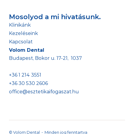
Mosolyod a mi hivatásunk.
Klinikánk
Kezeléseink
Kapcsolat
Volom Dental
Budapest, Bokor u. 17-21,  1037
+36 1 214 3551 
+36 30 530 2606
office@esztetikaifogaszat.hu
© Volom Dental  •  Minden jog fenntartva