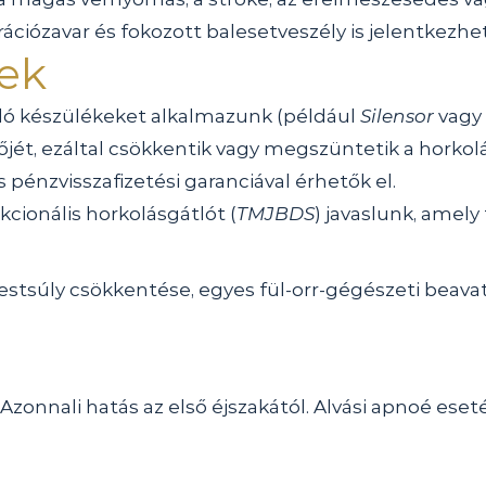
rációzavar és fokozott balesetveszély is jelentkezh
gek
ló készülékeket alkalmazunk (például 
Silensor
 vagy 
jét, ezáltal csökkentik vagy megszüntetik a horkolá
pénzvisszafizetési garanciával érhetők el.
cionális horkolásgátlót (
TMJBDS
) javaslunk, amely
estsúly csökkentése, egyes fül-orr-gégészeti beavat
Azonnali hatás az első éjszakától. Alvási apnoé eseté