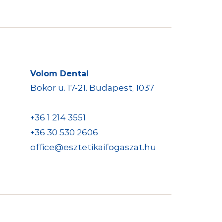
Volom Dental
Bokor u. 17-21. Budapest, 1037
+36 1 214 3551
+36 30 530 2606
office@esztetikaifogaszat.hu