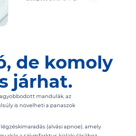
, de komoly 
 járhat.
gnagyobbodott mandulák, az 
lsúly is növelheti a panaszok 
égzéskimaradás (alvási apnoe), amely 
 akár a szívinfarktus kialakulásához.