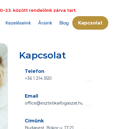
0–23. között rendelőnk zárva tart.
Kezeléseink
Áraink
Blog
Kapcsolat
Kapcsolat
Telefon
+36 1 214 3551 
Email
office@esztetikaifogaszat.hu
Címünk
Budapest, Bokor u. 17-21