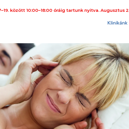
19. között 10:00–18:00 óráig tartunk nyitva. Augusztus 2
Klinikánk