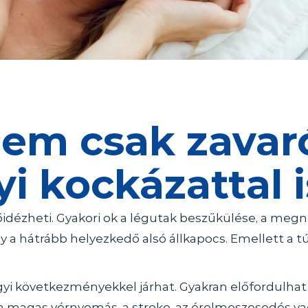
nem csak zavaró
 kockázattal is
lőidézheti. Gyakori ok a légutak beszűkülése, a me
y a hátrább helyezkedő alsó állkapocs. Emellett a tú
 következményekkel járhat. Gyakran előfordulhat l
a magas vérnyomás, a stroke, az érelmeszesedés vagy