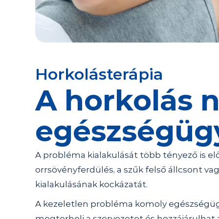
Horkolásterápia
A horkolás 
egészségügyi
A probléma kialakulását több tényező is e
orrsövényferdülés, a szűk felső állcsont vag
kialakulásának kockázatát.
A kezeletlen probléma komoly egészségügyi
megterheli a szervezetet és hozzájárulhat 