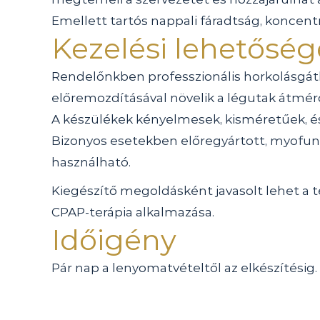
Emellett tartós nappali fáradtság, koncent
Kezelési lehetősé
Rendelőnkben professzionális horkolásgát
előremozdításával növelik a légutak átmérő
A készülékek kényelmesek, kisméretűek, és 
Bizonyos esetekben előregyártott, myofunk
használható.
Kiegészítő megoldásként javasolt lehet a t
CPAP-terápia alkalmazása.
Időigény
Pár nap a lenyomatvételtől az elkészítésig. 