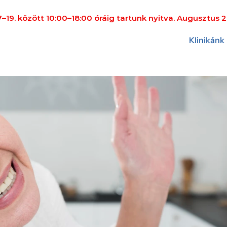
19. között 10:00–18:00 óráig tartunk nyitva. Augusztus 2
Klinikánk