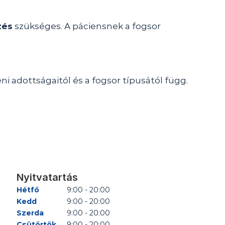
zés
 szükséges. A páciensnek a fogsor 
éni adottságaitól és a fogsor típusától függ.
Nyitvatartás
Hétfő
9:00 - 20:00
Kedd
9:00 - 20:00
Szerda
9:00 - 20:00
Csütörtök
9:00 - 20:00