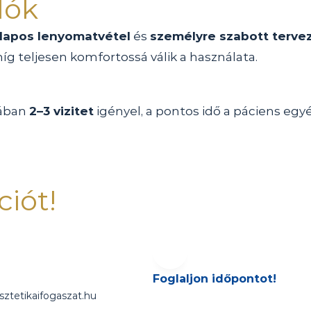
lók
lapos lenyomatvétel
 és 
személyre szabott terve
íg teljesen komfortossá válik a használata.
ában 
2–3 vizitet
 igényel, a pontos idő a páciens egy
ciót!
Foglaljon időpontot!
sztetikaifogaszat.hu