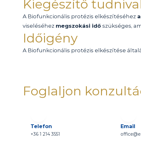
Kiegészítő tudniva
A Biofunkcionális protézis elkészítéséhez 
a
viseléséhez 
megszokási idő
 szükséges, am
Időigény
A Biofunkcionális protézis elkészítése által
Foglaljon konzultá
Telefon
Email
+36 1 214 3551 
office@e