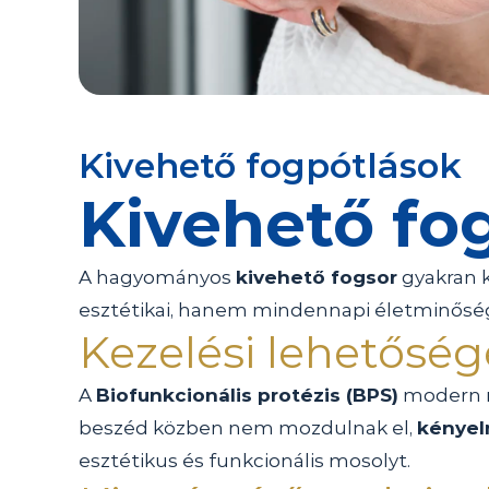
Kivehető fogpótlások
Kivehető fo
A hagyományos 
kivehető fogsor
 gyakran 
esztétikai, hanem mindennapi életminőség
Kezelési lehetősé
A 
Biofunkcionális protézis (BPS)
 modern m
beszéd közben nem mozdulnak el, 
kénye
esztétikus és funkcionális mosolyt.