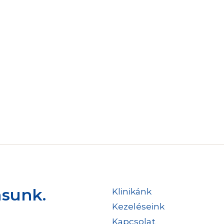
ásunk.
Klinikánk
Kezeléseink
Kapcsolat