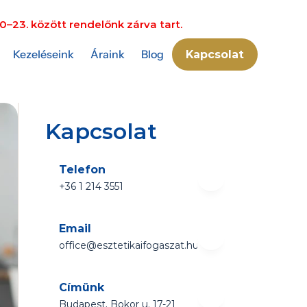
0–23. között rendelőnk zárva tart.
Kezeléseink
Áraink
Blog
Kapcsolat
Kapcsolat
Telefon
+36 1 214 3551 
Email
office@esztetikaifogaszat.hu
Címünk
Budapest, Bokor u. 17-21