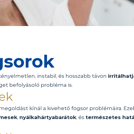
gsorok
kényelmetlen, instabil, és hosszabb távon 
irritálhat
et befolyásoló probléma is.
gek
egoldást kínál a kivehető fogsor problémáira. Ezek
lmesek
, 
nyálkahártyabarátok
, és 
természetes hat