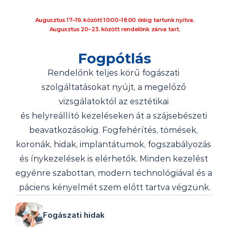
Augusztus 17–19. között 10:00–18:00 óráig tartunk nyitva.
Augusztus 20–23. között rendelőnk zárva tart.
Fogpótlás
Rendelőnk teljes körű fogászati 
szolgáltatásokat nyújt, a megelőző 
vizsgálatoktól az esztétikai 
és helyreállító kezeléseken át a szájsebészeti 
beavatkozásokig. Fogfehérítés, tömések, 
koronák, hidak, implantátumok, fogszabályozás 
és ínykezelések is elérhetők. Minden kezelést 
egyénre szabottan, modern technológiával és a 
páciens kényelmét szem előtt tartva végzünk.
Fogászati hidak